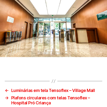
←
Luminárias em tela Tensoflex – Village Mall
→
Plafons circulares com telas Tensoflex –
Hospital Pró Criança