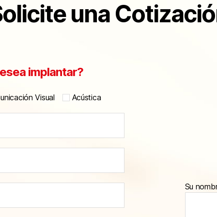
olicite una Cotizaci
esea implantar?
nicación Visual
Acústica
Su nomb