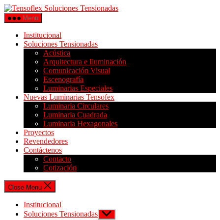
Menu
Institucional
Soluciones Tensionadas
Acústica
Arquitectura e Iluminación
Comunicación Visual
Escenografía
Luminarias Especiales
Nuevas Luminarias Tensofex
Luminaria Circulares
Luminaria Cuadrada
Luminaria Hexagonales
Proyectos
Revendedores
Contáctenos
Contacto
Cotización
Close Menu
Institucional
Soluciones Tensionadas