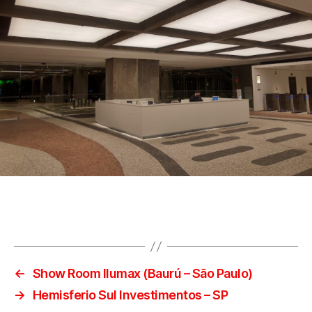
←
Show Room Ilumax (Baurú – São Paulo)
→
Hemisferio Sul Investimentos – SP