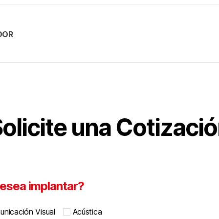
DOR
olicite una Cotizaci
esea implantar?
nicación Visual
Acústica